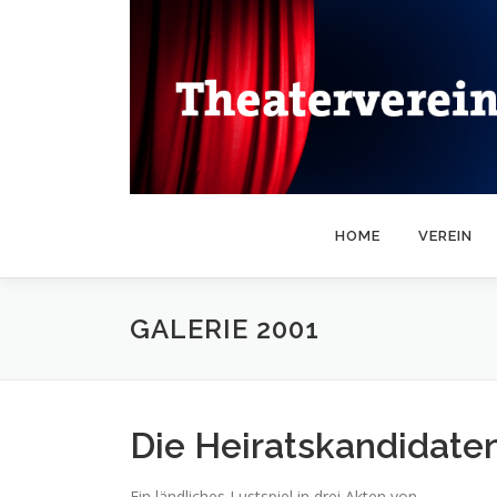
Zum
Inhalt
springen
HOME
VEREIN
GALERIE 2001
Die Heiratskandidate
Ein ländliches Lustspiel in drei Akten von