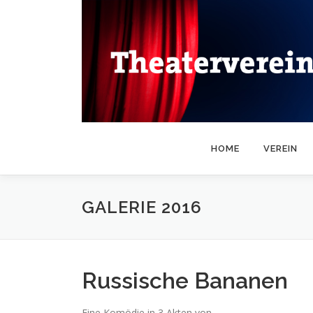
Zum
Inhalt
springen
HOME
VEREIN
GALERIE 2016
Russische Bananen
Eine Komödie in 3 Akten von