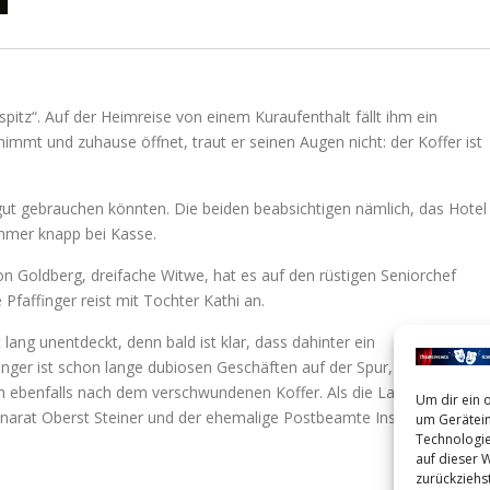
itz“. Auf der Heimreise von einem Kuraufenthalt fällt ihm ein
nimmt und zuhause öffnet, traut er seinen Augen nicht: der Koffer ist
ut gebrauchen könnten. Die beiden beabsichtigen nämlich, das Hotel
immer knapp bei Kasse.
von Goldberg, dreifache Witwe, hat es auf den rüstigen Seniorchef
faffinger reist mit Tochter Kathi an.
 lang unentdeckt, denn bald ist klar, dass dahinter ein
inger ist schon lange dubiosen Geschäften auf der Spur, die mit dem
en ebenfalls nach dem verschwundenen Koffer. Als die Lage immer
Um dir ein 
riminarat Oberst Steiner und der ehemalige Postbeamte Inspektor
um Gerätein
Technologie
auf dieser 
zurückziehs