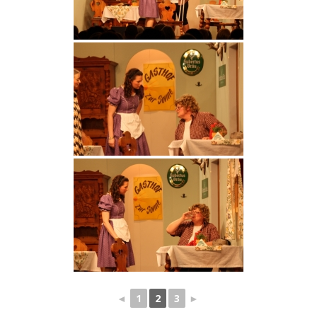
◄
1
2
3
►