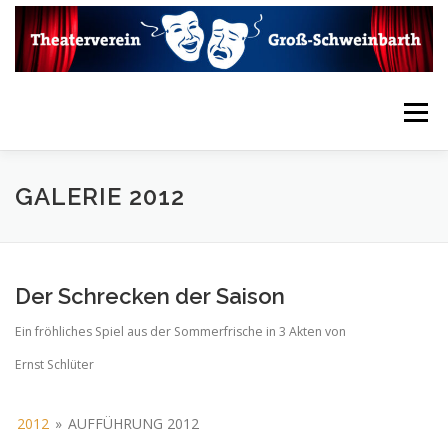
Zum
Inhalt
springen
Menü
HOME
VEREIN
AKTUELLES
KONTAKT
GALERIE 2012
LINKS
INTERN
THEATERARCHIV
Der Schrecken der Saison
Ein fröhliches Spiel aus der Sommerfrische in 3 Akten von
MEDIENARCHIV
VIDEOARCHIV
Ernst Schlüter
2012
»
AUFFÜHRUNG 2012