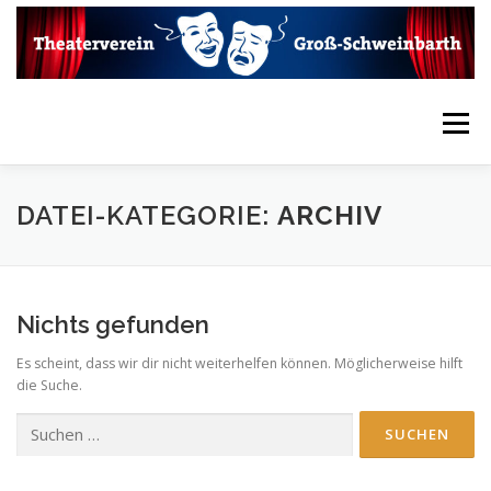
Zum
Inhalt
springen
Menü
HOME
VEREIN
AKTUELLES
KONTAKT
DATEI-KATEGORIE:
ARCHIV
LINKS
INTERN
THEATERARCHIV
Nichts gefunden
Es scheint, dass wir dir nicht weiterhelfen können. Möglicherweise hilft
MEDIENARCHIV
VIDEOARCHIV
die Suche.
Suchen
nach: