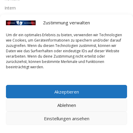
Intern
Zustimmung verwalten
Instagram
Um dir ein optimales Erlebnis zu bieten, verwenden wir Technologien
wie Cookies, um Geräteinformationen zu speichern und/oder darauf
Instagram
zuzugreifen. Wenn du diesen Technologien zustimmst, können wir
Daten wie das Surfverhalten oder eindeutige IDs auf dieser Website
verarbeiten. Wenn du deine Zustimmung nicht erteilst oder
Facebook
zurückziehst, können bestimmte Merkmale und Funktionen
beeinträchtigt werden.
Facebook
Akzeptieren
Ablehnen
Copyright © 2026 Theaterverein Groß-Schweinbarth
–
OnePress
Einstellungen ansehen
Theme von FameThemes