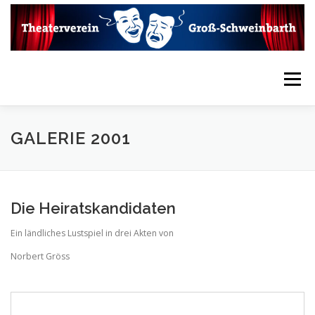
Zum
Inhalt
springen
Menü
HOME
VEREIN
AKTUELLES
KONTAKT
GALERIE 2001
LINKS
INTERN
THEATERARCHIV
Die Heiratskandidaten
Ein ländliches Lustspiel in drei Akten von
MEDIENARCHIV
VIDEOARCHIV
Norbert Gröss