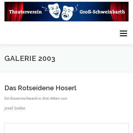
Zum
Inhalt
springen
Menü
HOME
VEREIN
AKTUELLES
KONTAKT
GALERIE 2003
LINKS
INTERN
THEATERARCHIV
Das Rotseidene Hoserl
Ein Bauernschwank in drei Akten von
MEDIENARCHIV
VIDEOARCHIV
Josef Zeitler