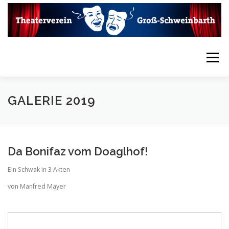
Zum
Inhalt
springen
Menü
HOME
VEREIN
AKTUELLES
KONTAKT
GALERIE 2019
LINKS
INTERN
THEATERARCHIV
Da Bonifaz vom Doaglhof!
Ein Schwak in 3 Akten
MEDIENARCHIV
VIDEOARCHIV
von Manfred Mayer